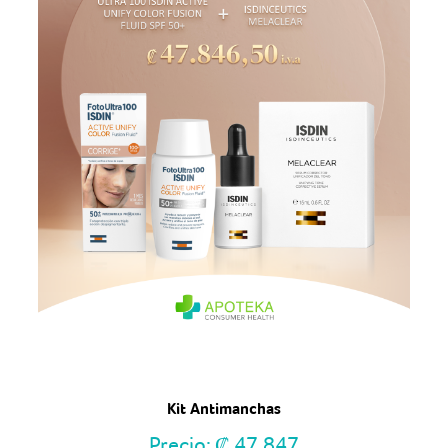
Kit Antimanchas
Precio:
₡
47,847