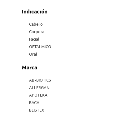
Comprimidos
Indicación
Crema
Fluido
Cabello
Gel
Corporal
Gotas
Facial
Jabón
OFTALMICO
Líquido
Oral
Loción
Pediátrico
Loción bifasica
Marca
Uñas
Lubricante
AB-BIOTICS
pastilla
ALLERGAN
Polvo
APOTEKA
Serum
BACH
Serum Ampollas
BLISTEX
Shampoo
Green Roads
Sobre
Herbolari
Solución
Isdin
Spray