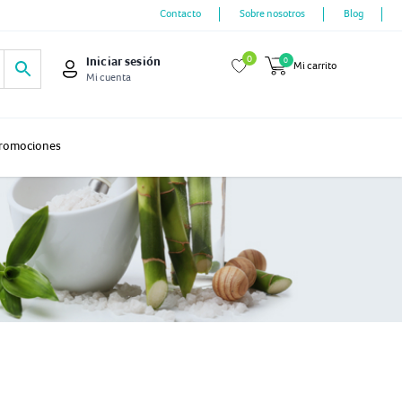
Contacto
Sobre nosotros
Blog
0
Iniciar sesión
0
Mi carrito
Mi cuenta
romociones