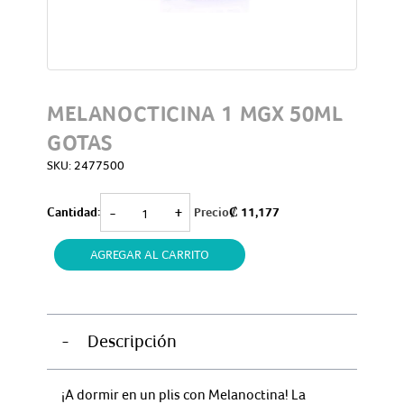
MELANOCTICINA 1 MGX 50ML
GOTAS
SKU:
2477500
MELANOCTICINA
-
+
Cantidad:
Precio
₡
11,177
1
MGX
AGREGAR AL CARRITO
50ML
GOTAS
cantidad
-
Descripción
¡A dormir en un plis con Melanoctina! La