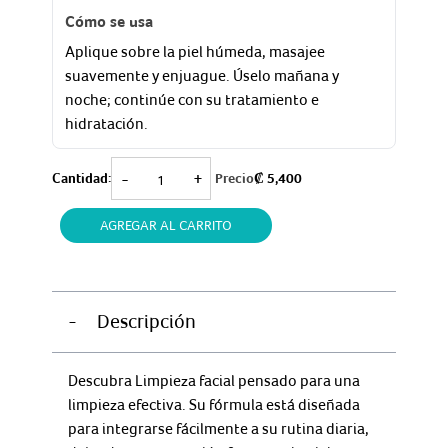
Cómo se usa
Aplique sobre la piel húmeda, masajee
suavemente y enjuague. Úselo mañana y
noche; continúe con su tratamiento e
hidratación.
GEL
-
+
Cantidad:
Precio
₡
5,400
LUB
MASCULAN
AGREGAR AL CARRITO
SILK
75ML
cantidad
-
Descripción
Descubra Limpieza facial pensado para una
limpieza efectiva. Su fórmula está diseñada
para integrarse fácilmente a su rutina diaria,